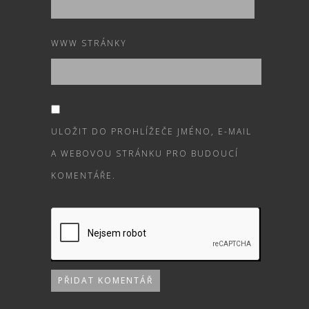
WWW STRÁNKY
ULOŽIT DO PROHLÍŽEČE JMÉNO, E-MAIL
A WEBOVOU STRÁNKU PRO BUDOUCÍ
KOMENTÁŘE.