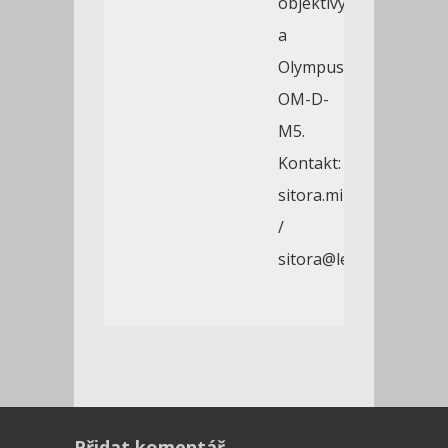
objektivy
a
Olympus
OM-D-
M5.
Kontakt:
sitora.milan@gmail.co
/
sitora@lekarnaarnica.
Přidat komentář