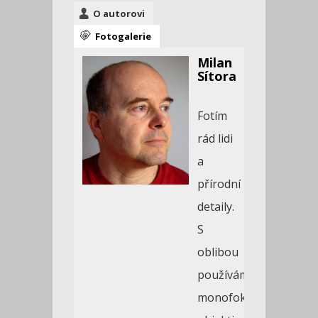
O autorovi
Fotogalerie
Milan
Sítora
Fotím
rád lidi
a
přírodní
detaily.
S
oblibou
používám
monofokální