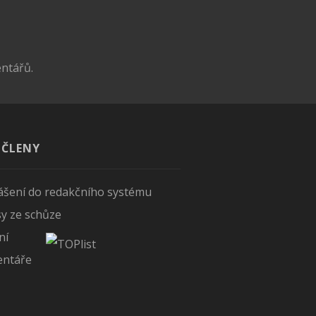
entářů.
 ČLENY
lášení do redakčního systému
sy ze schůze
ní
ntáře