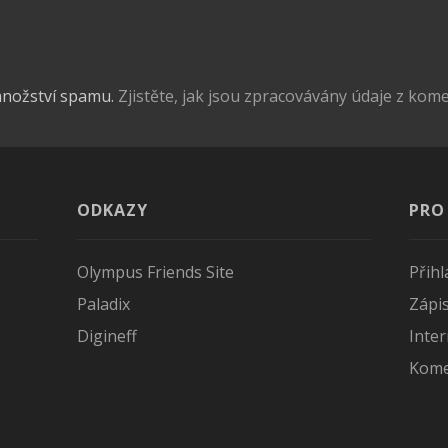
množství spamu.
Zjistěte, jak jsou zpracovávány údaje z kom
ODKAZY
PRO
Olympus Friends Site
Přih
Paladix
Zápi
Digineff
Inter
Kome