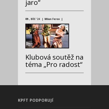
jaro“
09
BŘE '24
Milan Ferov
Klubová soutěž na
téma „Pro radost“
KPFT PODPORUJÍ