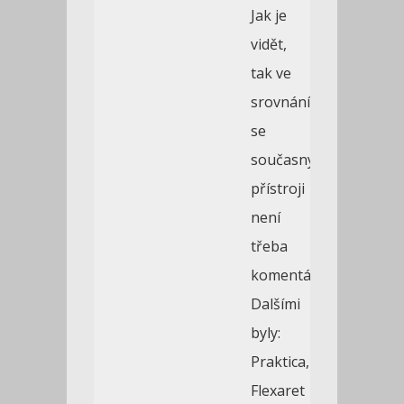
Jak je
vidět,
tak ve
srovnání
se
současnými
přístroji
není
třeba
komentáře…
Dalšími
byly:
Praktica,
Flexaret