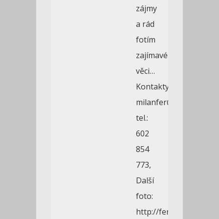
zájmy
a rád
fotím
zajímavé
věci…
Kontakty:
milanfer@seznam.cz,
tel.:
602
854
773,
Další
foto:
http://ferda-