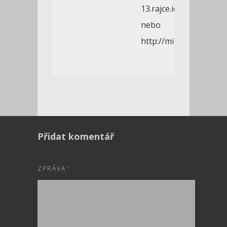
13.rajce.idnes.cz
nebo
http://milanferov.zon
Přidat komentář
ZPRÁVA
*