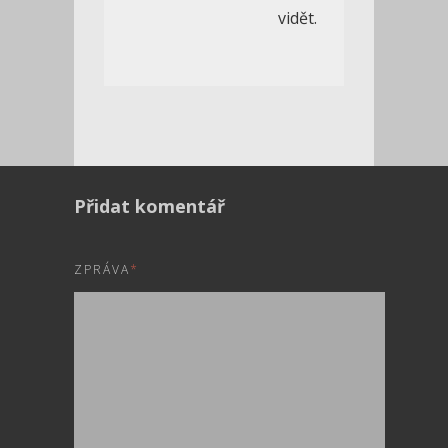
vidět.
Přidat komentář
ZPRÁVA
*