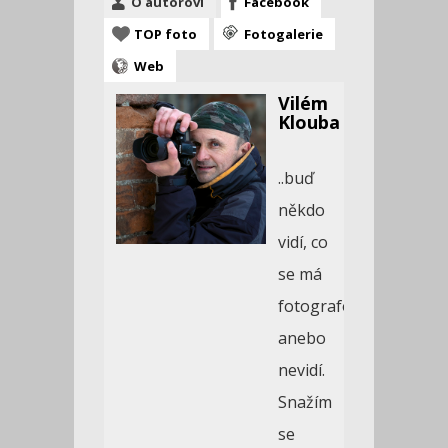
O autorovi
Facebook
TOP foto
Fotogalerie
Web
Vilém
Klouba
..buď
někdo
vidí, co
se má
fotografovat,
anebo
nevidí.
Snažím
se