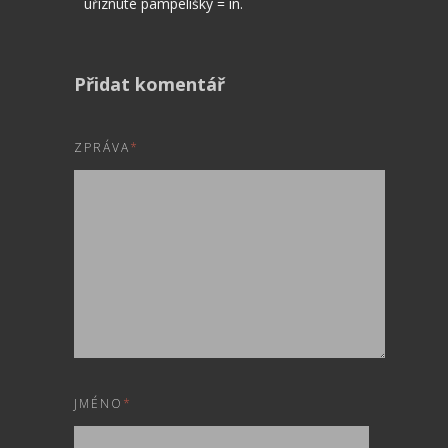
uříznuté pampelišky = in.
Přidat komentář
ZPRÁVA
*
JMÉNO
*