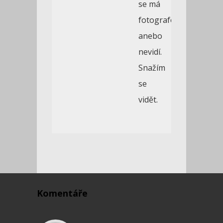
se má
fotografovat,
anebo
nevidí.
Snažím
se
vidět.
Komentáře