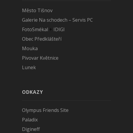
Město Tišnov
Galerie Na schodech – Servis PC
FotoSmékal
+
IDIGI
Obec Předklášteří
Mouka
Pivovar Květnice
Lunek
ODKAZY
Olympus Friends Site
Paladix
Digineff