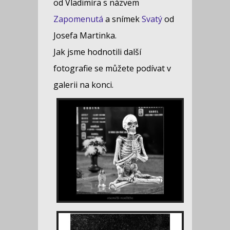
od Vladimíra s názvem
Zapomenutá
a snímek
Svatý
od
Josefa Martinka.
Jak jsme hodnotili další
fotografie se můžete podívat v
galerii na konci.