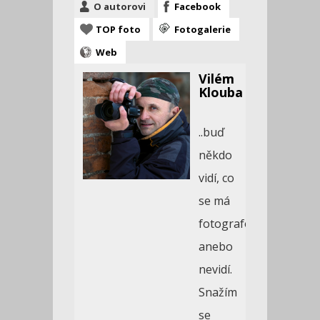
O autorovi
Facebook
TOP foto
Fotogalerie
Web
Vilém
Klouba
..buď
někdo
vidí, co
se má
fotografovat,
anebo
nevidí.
Snažím
se