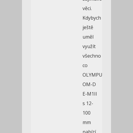
věci.
Kdybych
ještě
uměl
využít
všechno
co
OLYMPUS
OM-D
E-M1II
s 12-
100
mm
nabízí,