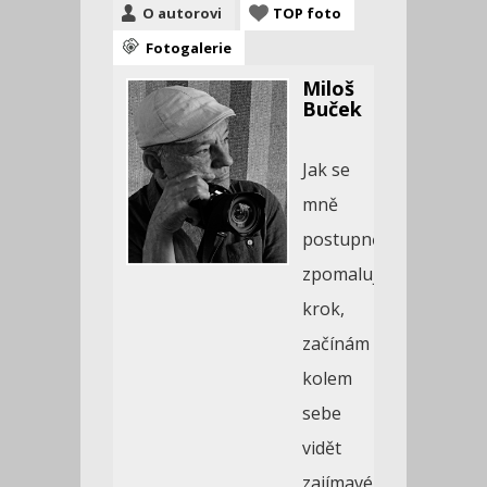
O autorovi
TOP foto
Fotogalerie
Miloš
Buček
Jak se
mně
postupně
zpomaluje
krok,
začínám
kolem
sebe
vidět
zajímavé