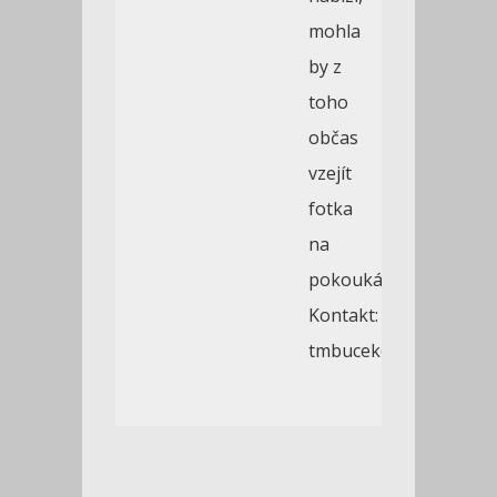
mohla
by z
toho
občas
vzejít
fotka
na
pokoukání.
Kontakt:
tmbucek@gmail.com