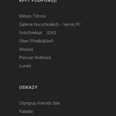
KPFT PODPORUJÍ
Město Tišnov
Galerie Na schodech – Servis PC
FotoSmékal
+
IDIGI
Obec Předklášteří
Mouka
Pivovar Květnice
Lunek
ODKAZY
Olympus Friends Site
Paladix