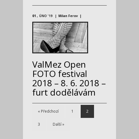
01
ÚNO '19
Milan Ferov
ValMez Open
FOTO festival
2018 – 8. 6. 2018 –
furt dodělávám
« Předchozí
1
2
3
Další »