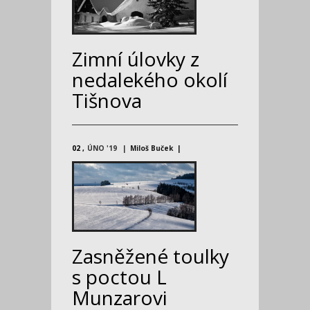
Zimní úlovky z
nedalekého okolí
Tišnova
02
ÚNO '19
Miloš Buček
Zasněžené toulky
s poctou L
Munzarovi